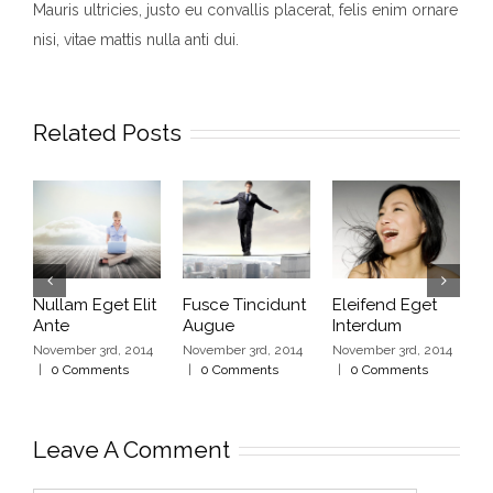
Mauris ultricies, justo eu convallis placerat, felis enim ornare
nisi, vitae mattis nulla anti dui.
Related Posts
Nullam Eget Elit
Fusce Tincidunt
Eleifend Eget
C
Ante
Augue
Interdum
I
November 3rd, 2014
November 3rd, 2014
November 3rd, 2014
N
|
0 Comments
|
0 Comments
|
0 Comments
|
Leave A Comment