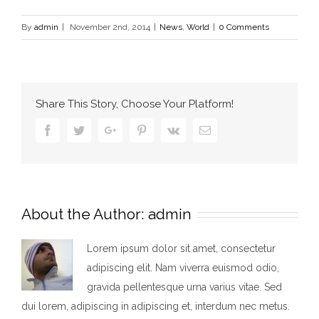
By
admin
|
November 2nd, 2014
|
News
,
World
|
0 Comments
Share This Story, Choose Your Platform!
Facebook
Twitter
Google+
Pinterest
Vk
Email
About the Author:
admin
Lorem ipsum dolor sit amet, consectetur
adipiscing elit. Nam viverra euismod odio,
gravida pellentesque urna varius vitae. Sed
dui lorem, adipiscing in adipiscing et, interdum nec metus.