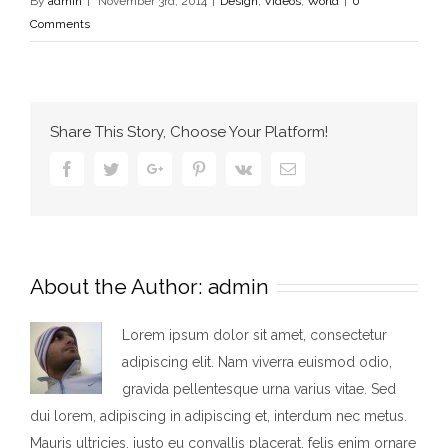
By
admin
|
November 3rd, 2014
|
Design
,
Videos
,
World
|
0
Comments
Share This Story, Choose Your Platform!
Facebook
Twitter
Google+
Pinterest
Vk
Email
About the Author:
admin
Lorem ipsum dolor sit amet, consectetur
adipiscing elit. Nam viverra euismod odio,
gravida pellentesque urna varius vitae. Sed
dui lorem, adipiscing in adipiscing et, interdum nec metus.
Mauris ultricies, justo eu convallis placerat, felis enim ornare