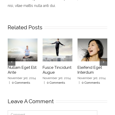
nisi, vitae mattis nulla anti dui.
Related Posts
Nullam Eget Elit
Fusce Tincidunt
Eleifend Eget
C
Ante
Augue
Interdum
I
November 3rd, 2014
November 3rd, 2014
November 3rd, 2014
N
|
0 Comments
|
0 Comments
|
0 Comments
|
Leave A Comment
Comment